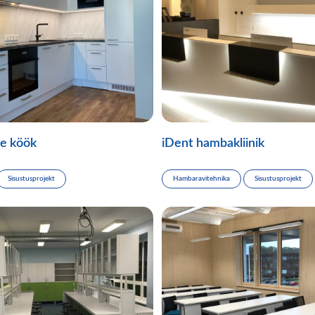
e köök
iDent hambakliinik
Sisustusprojekt
Hambaravitehnika
Sisustusprojekt