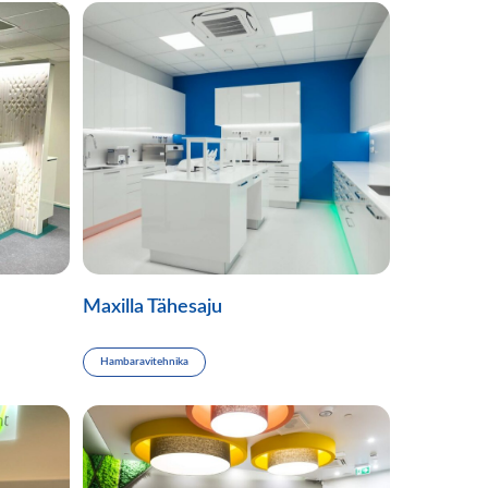
Maxilla Tähesaju
Hambaravitehnika