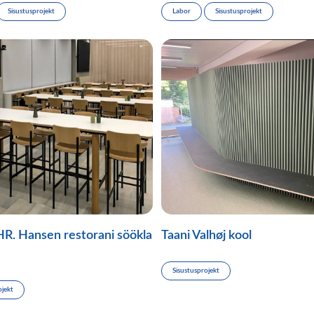
Sisustusprojekt
Labor
Sisustusprojekt
HR. Hansen restorani söökla
Taani Valhøj kool
Sisustusprojekt
ojekt