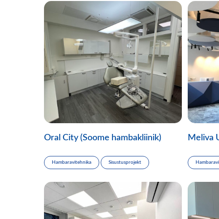
Oral City (Soome hambakliinik)
Meliva 
Hambaravitehnika
Sisustusprojekt
Hambaravi