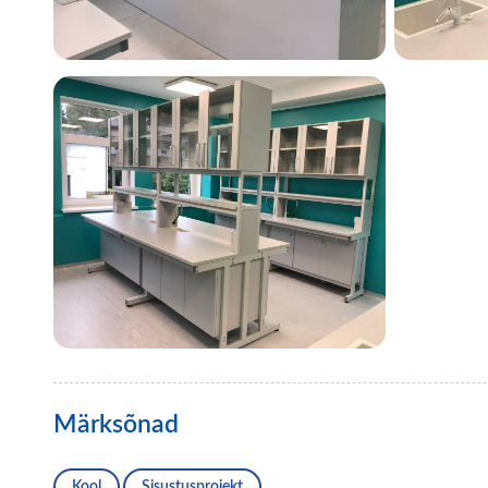
Märksõnad
Kool
Sisustusprojekt