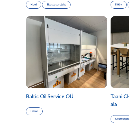
Kool
Sisustusprojekt
Köök
Baltic Oil Service OÜ
Taani C
ala
Labor
Sisustuspr