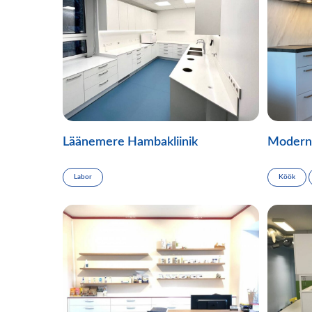
Läänemere Hambakliinik
Modern
Labor
Köök