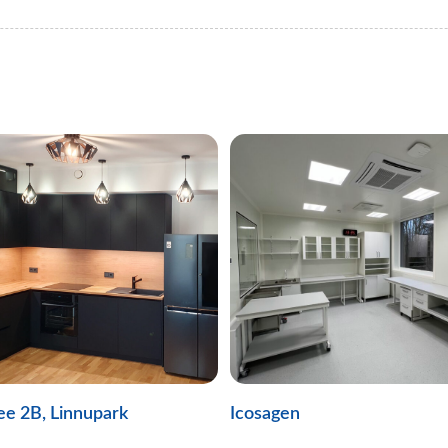
ee 2B, Linnupark
Icosagen